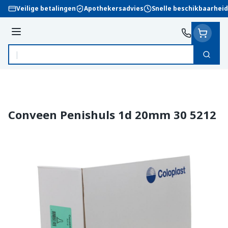
Ga naar de inhoud
Veilige betalingen
Apothekersadvies
Snelle beschikbaarheid
Menu
Zoek
Product, merk, categorie...
Conveen Penishuls 1d 20mm 30 5212