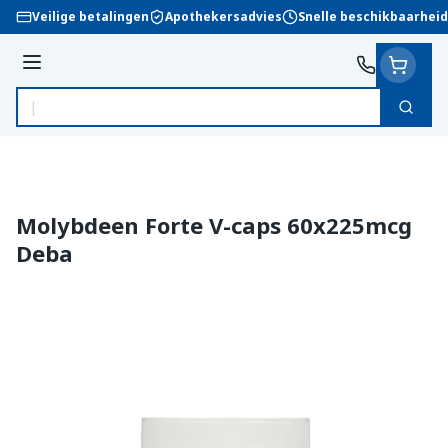
Ga naar de inhoud
Veilige betalingen
Apothekersadvies
Snelle beschikbaarheid
Menu
Zoek
Product, merk, categorie...
Molybdeen Forte V-caps 60x225mcg
Deba