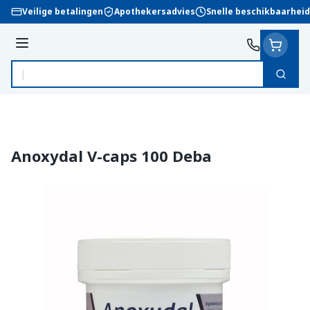
Ga naar de inhoud
Veilige betalingen
Apothekersadvies
Snelle beschikbaarheid
Menu
Zoek
Product, merk, categorie...
Anoxydal V-caps 100 Deba