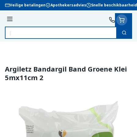
Ga naar de inhoud
Veilige betalingen
Apothekersadvies
Snelle beschikbaarheid
Menu
Zoek
Product, merk, categorie...
Argiletz Bandargil Band Groene Klei
5mx11cm 2