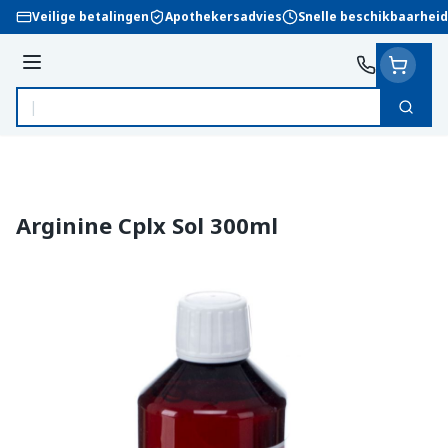
Ga naar de inhoud
Veilige betalingen
Apothekersadvies
Snelle beschikbaarheid
Menu
Zoek
Product, merk, categorie...
Arginine Cplx Sol 300ml