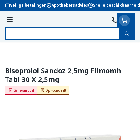
Ga naar de inhoud
Veilige betalingen
Apothekersadvies
Snelle beschikbaarheid
Menu
Zoek
Product, merk, categorie...
Bisoprolol Sandoz 2,5mg Filmomh
Tabl 30 X 2,5mg
Geneesmiddel
Op voorschrift