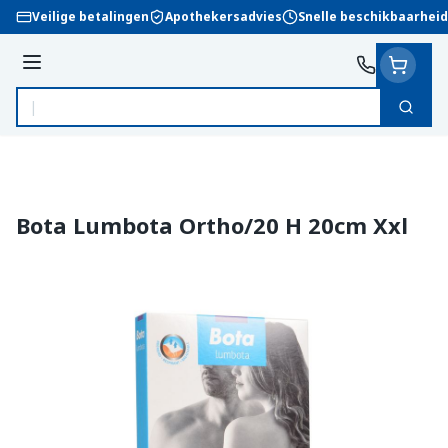
Ga naar de inhoud
Veilige betalingen
Apothekersadvies
Snelle beschikbaarheid
Menu
Zoek
Product, merk, categorie...
Bota Lumbota Ortho/20 H 20cm Xxl