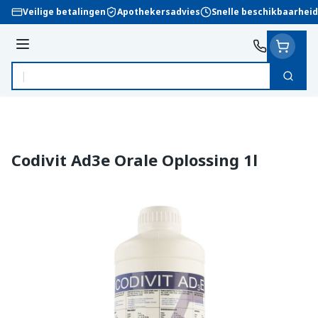
Ga naar de inhoud
Veilige betalingen
Apothekersadvies
Snelle beschikbaarheid
Menu
Zoek
Product, merk, categorie...
Codivit Ad3e Orale Oplossing 1l