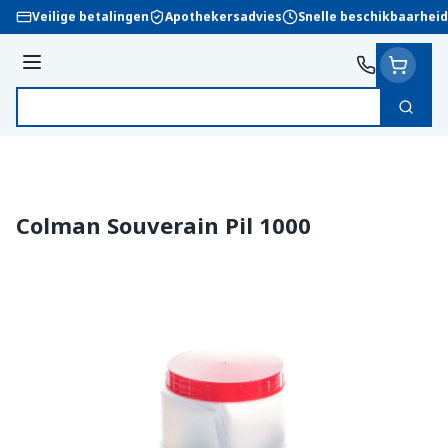
Ga naar de inhoud
Veilige betalingen
Apothekersadvies
Snelle beschikbaarheid
Menu
Zoek
Product, merk, categorie...
Colman Souverain Pil 1000