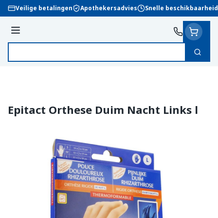
Ga naar de inhoud
Veilige betalingen
Apothekersadvies
Snelle beschikbaarheid
Menu
Zoek
Product, merk, categorie...
Epitact Orthese Duim Nacht Links l