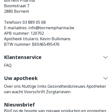
Bornem Pharma
Boomstraat 7
2880
Bornem
Telefoon:
03 889 05 68
E-mailadres:
info@
bornempharma.be
APB nummer:
120702
Apotheek titularis:
Kevin Bulkmans
BTW nummer:
BE0465495476
Klantenservice
FAQ
Uw apotheek
Over ons
Nuttige links
Gezondheidsnieuws
Apotheker
van wacht
Voorschrift
Zorgtarieven
Nieuwsbrief
Blijf op de hoogte van nieuwe producten en promoties