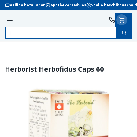
Ga naar de inhoud
Veilige betalingen
Apothekersadvies
Snelle beschikbaarheid
Menu
Zoek
Product, merk, categorie...
Herborist Herbofidus Caps 60