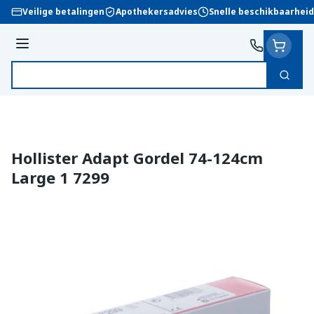
Ga naar de inhoud
Veilige betalingen
Apothekersadvies
Snelle beschikbaarheid
Menu
Zoek
Product, merk, categorie...
Hollister Adapt Gordel 74-124cm
Large 1 7299