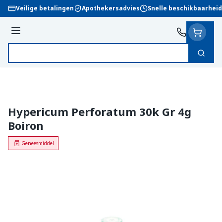
Ga naar de inhoud
Veilige betalingen
Apothekersadvies
Snelle beschikbaarheid
Menu
Zoek
Product, merk, categorie...
Hypericum Perforatum 30k Gr 4g
Boiron
Geneesmiddel