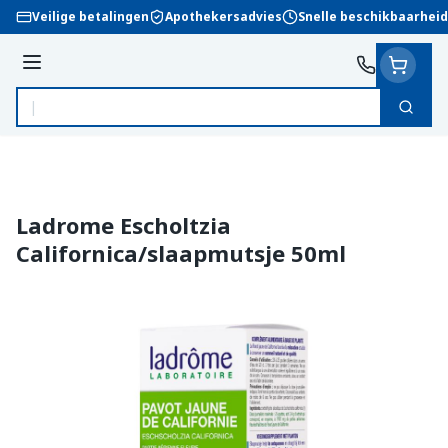
Ga naar de inhoud
Veilige betalingen
Apothekersadvies
Snelle beschikbaarheid
Menu
Zoek
Product, merk, categorie...
Ladrome Escholtzia
Californica/slaapmutsje 50ml