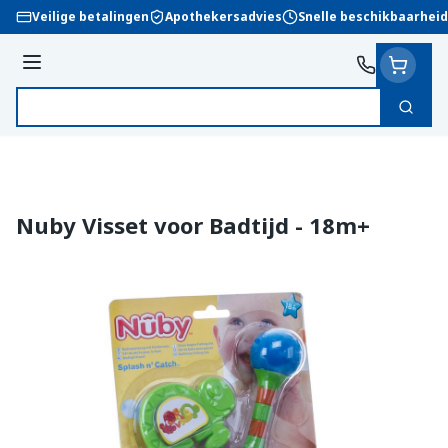
Ga naar de inhoud
Veilige betalingen
Apothekersadvies
Snelle beschikbaarheid
Menu
Zoek
Product, merk, categorie...
Nuby Visset voor Badtijd - 18m+