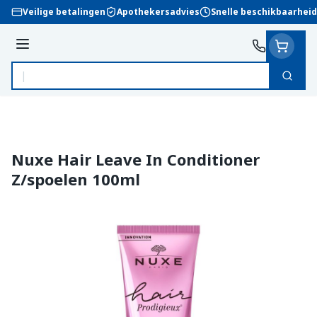
Ga naar de inhoud
Veilige betalingen
Apothekersadvies
Snelle beschikbaarheid
Menu
Zoek
Product, merk, categorie...
Nuxe Hair Leave In Conditioner
Z/spoelen 100ml