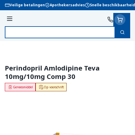
Ga naar de inhoud
Veilige betalingen
Apothekersadvies
Snelle beschikbaarheid
Menu
Zoek
Product, merk, categorie...
Perindopril Amlodipine Teva
10mg/10mg Comp 30
Geneesmiddel
Op voorschrift