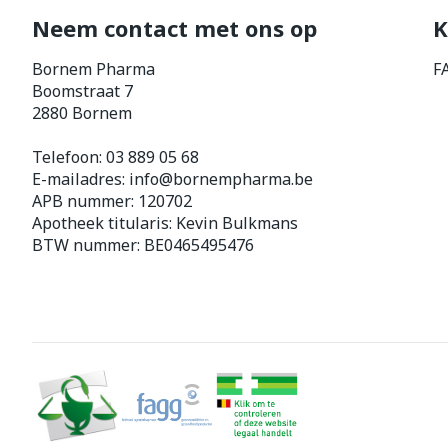
Zuurstof
Neem contact met ons op
Eelt
K
Eksteroog - li
Bornem Pharma
F
Ademhalingss
Boomstraat 7
Toon meer
2880
Bornem
Spieren en g
Telefoon:
03 889 05 68
Specifiek vo
E-mailadres:
info@
bornempharma.be
Naalden en s
APB nummer:
120702
Lichaamsverzo
Apotheek titularis:
Kevin Bulkmans
Infecties
Spuiten
BTW nummer:
BE0465495476
Deodorant
Oplossing voor
Gezichtsverzo
Naalden
Luizen
Naalden voor 
- pennaalden
Diagnostica
Toon meer