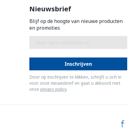
Bed
Nieuwsbrief
ing zon
Doorliggen - decubitis
Blijf op de hoogte van nieuwe producten
Toon meer
gie
Urinewegen
en promoties
E-mail adres
eid,
Stoppen met roken
n stress
it en intieme
Gezichtsreiniging -
ontschminken
en
Instrumenten
Inschrijven
 -
en
Reinigingsmelk, - crème, -
sche
Anti tumor middelen
Door op inschrijven te klikken, schrijft u zich in
ie
olie en gel
voor onze nieuwsbrief en gaat u akkoord met
onze
privacy policy
.
ijn
Tonic - lotion
Anesthesie
zorging
Micellair water
Specifiek voor de ogen
hie
Diverse
Toon meer
et
geneesmiddelen