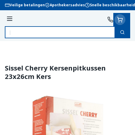
Ga naar de inhoud
Veilige betalingen
Apothekersadvies
Snelle beschikbaarheid
Menu
Zoek
Product, merk, categorie...
Sissel Cherry Kersenpitkussen
23x26cm Kers