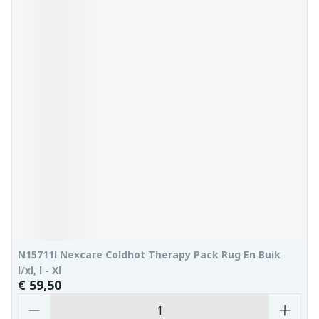
N15711l Nexcare Coldhot Therapy Pack Rug En Buik
l/xl, l - Xl
€ 59,50
Aantal