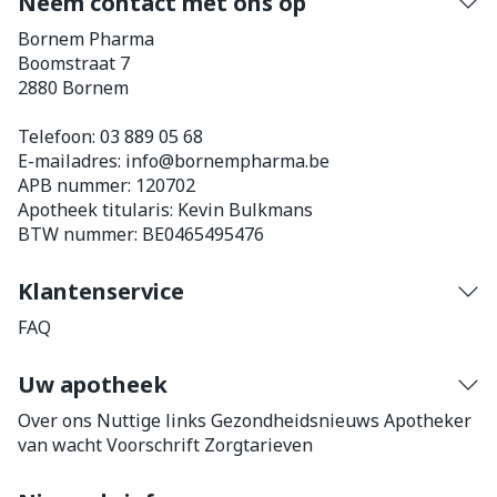
Neem contact met ons op
Bornem Pharma
Boomstraat 7
2880
Bornem
Telefoon:
03 889 05 68
E-mailadres:
info@
bornempharma.be
APB nummer:
120702
Apotheek titularis:
Kevin Bulkmans
BTW nummer:
BE0465495476
Klantenservice
FAQ
Uw apotheek
Over ons
Nuttige links
Gezondheidsnieuws
Apotheker
van wacht
Voorschrift
Zorgtarieven