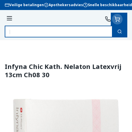
Ga naar de inhoud
Veilige betalingen
Apothekersadvies
Snelle beschikbaarheid
Menu
Zoek
Product, merk, categorie...
Infyna Chic Kath. Nelaton Latexvrij
13cm Ch08 30